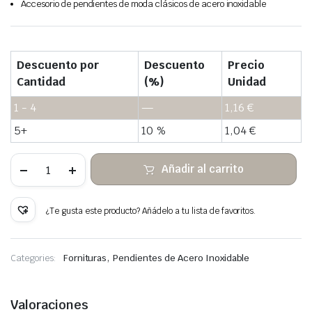
Accesorio de pendientes de moda clásicos de acero inoxidable
Descuento por
Descuento
Precio
Cantidad
(%)
Unidad
1 - 4
—
1,16
€
5+
10 %
1,04
€
Ganchos
Añadir al carrito
para
pendientes
de
acero
¿Te gusta este producto? Añádelo a tu lista de favoritos.
125
unids.
cantidad
,
Categories:
Fornituras
Pendientes de Acero Inoxidable
Valoraciones