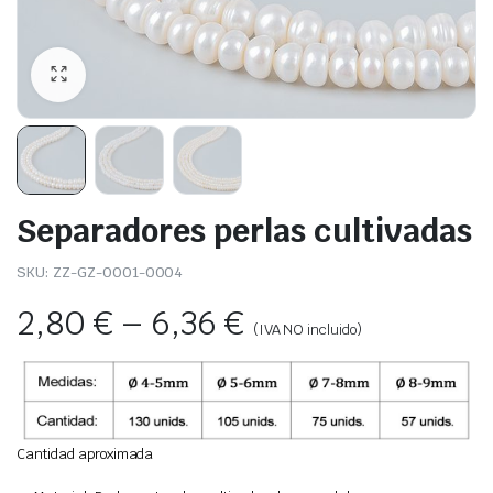
Separadores perlas cultivadas
SKU:
ZZ-GZ-0001-0004
2,80
€
–
6,36
€
(IVA NO incluido)
Cantidad aproximada