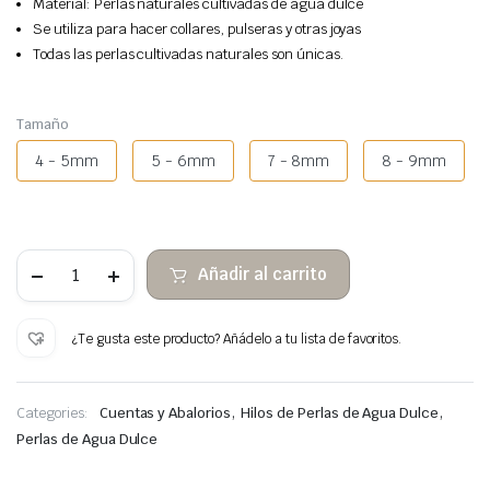
Material: Perlas naturales cultivadas de agua dulce
Se utiliza para hacer collares, pulseras y otras joyas
Todas las perlas cultivadas naturales son únicas.
Tamaño
4 - 5mm
5 - 6mm
7 - 8mm
8 - 9mm
Separadores
Añadir al carrito
perlas
cultivadas
cantidad
¿Te gusta este producto? Añádelo a tu lista de favoritos.
,
,
Categories:
Cuentas y Abalorios
Hilos de Perlas de Agua Dulce
Perlas de Agua Dulce