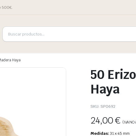
e 500€.
 Madera Haya
50 Eriz
Haya
SKU:
SP0692
24,00
€
(IVA NO i
Medidas:
31 x 45 mm