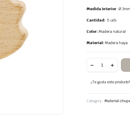
Medida interior
: Ø 3m
Cantidad:
5 uds
Color:
Madera natural
Material:
Madera haya
50
Erizos
Cuentas
de
Madera
¿Te gusta este producto? 
Haya
cantidad
Category:
Material chup