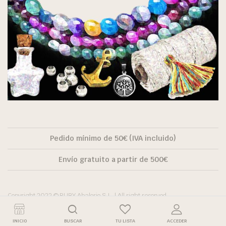
Pedido mínimo de 50€ (IVA incluido)
Envío gratuito a partir de 500€
Copyright 2022 © RUBY Abalorio S.L. | All right reserved.
INICIO
BUSCAR
TU LISTA
ACCEDER