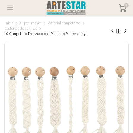
0
Inicio
Al-por-mayor
Material chupeteros
Cadenas de carritos
10 Chupetero Trenzado con Pinza de Madera Haya