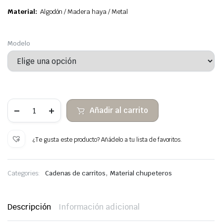
Material:
Algodón / Madera haya / Metal
Modelo
10
Añadir al carrito
Chupetero
Trenzado
con
Pinza
¿Te gusta este producto? Añádelo a tu lista de favoritos.
de
Madera
Haya
cantidad
,
Categories:
Cadenas de carritos
Material chupeteros
Descripción
Información adicional