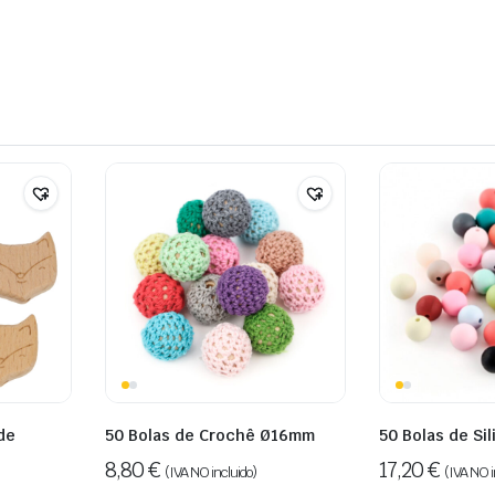
de
50 Bolas de Crochê Ø16mm
50 Bolas de S
8,80
€
17,20
€
(IVA NO incluido)
(IVA NO i