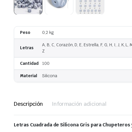
Peso
0,2 kg
A, B, C, Corazón, D, E, Estrella, F, G, H, I, J, K, L, M
Letras
Z
Cantidad
100
Material
Silicona
Descripción
Información adicional
Letras Cuadrada de Silicona Gris para Chupeteros