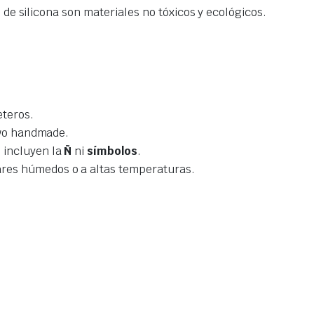
de silicona son materiales no tóxicos y ecológicos.
eteros.
tivo handmade.
 incluyen la
Ñ
ni
símbolos
.
ares húmedos o a altas temperaturas.