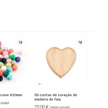
ilicone Ø20mm
50 contas de coração de
madeira de faia
ncluido)
22,00
€
(IVA NO incluido)