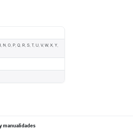
cantidad
, N, O, P, Q, R, S, T, U, V, W, X, Y,
 y manualidades