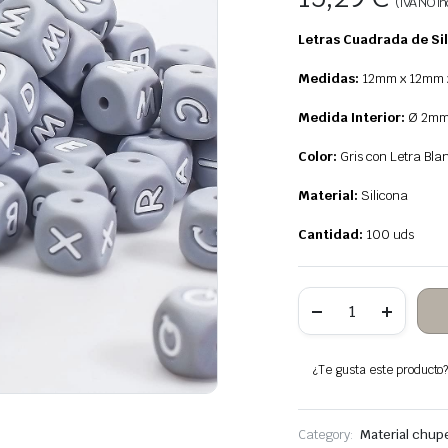
(IVA NO in
Letras Cuadrada de Si
Medidas:
12mm x 12mm 
Medida Interior:
Ø 2mm
Color:
Gris con Letra Bla
Material:
Silicona
Cantidad:
100 uds
Pack
100
Letras
Cuadrada
de
¿Te gusta este producto? 
Silicona
Gris
para
Chupeteros
Category:
Material chup