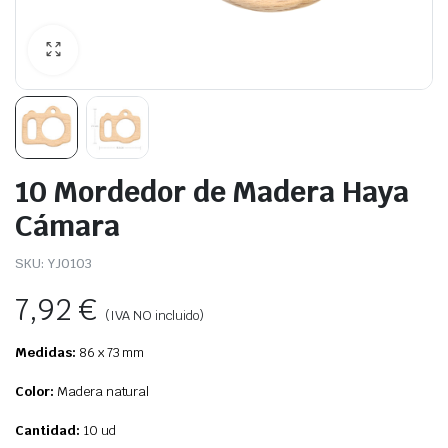
10 Mordedor de Madera Haya
Cámara
SKU:
YJ0103
7,92
€
(IVA NO incluido)
Medidas:
86 x 73 mm
Color:
Madera natural
Cantidad:
10 ud