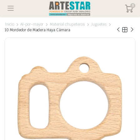
0
Inicio
Al-por-mayor
Material chupeteros
Juguetes
10 Mordedor de Madera Haya Cámara