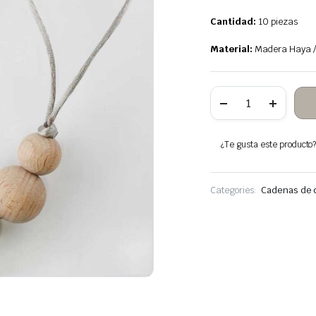
Cantidad:
10 piezas
Material:
Madera Haya / 
10
Chupetero
Búho
de
Madera
¿Te gusta este producto? 
y
Crochet
cantidad
Categories:
Cadenas de c