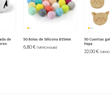
ada de
50 Bolas de Silicona Ø15mm
50 Cuentas ga
ores
Haya
6,80
€
(IVA NO incluido)
22,00
€
(IVA NO 