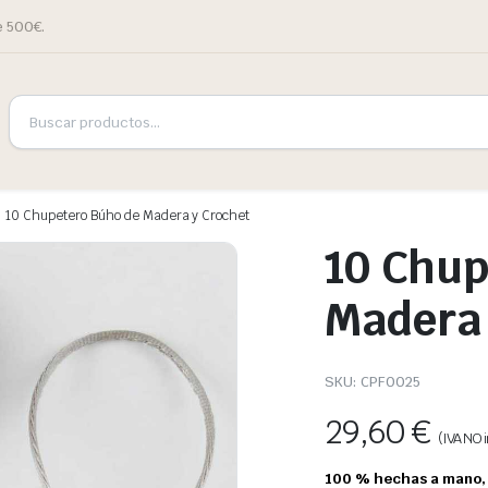
e 500€.
10 Chupetero Búho de Madera y Crochet
10 Chup
Madera 
SKU:
CPF0025
29,60
€
(IVA NO i
100 % hechas a mano, 