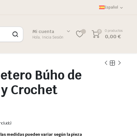
Español
0 productos
Mi cuenta
0
0
0,00
€
Hola, Inicia Sesión
etero Búho de
y Crochet
ncluido)
las medidas pueden variar según la pieza