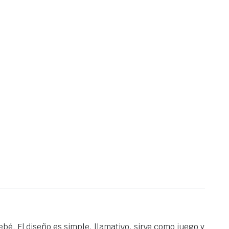
bé. El diseño es simple,
llamativo, sirve como juego y