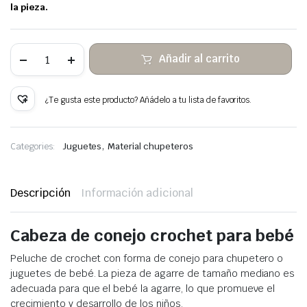
la pieza.
10
Añadir al carrito
Conejo
de
Crochet
cantidad
¿Te gusta este producto? Añádelo a tu lista de favoritos.
,
Categories:
Juguetes
Material chupeteros
Descripción
Información adicional
Cabeza de conejo crochet para bebé
Peluche de crochet con forma de conejo para chupetero o
juguetes de bebé. La pieza de agarre de tamaño mediano es
adecuada para que el bebé la agarre, lo que promueve el
crecimiento y desarrollo de los niños.