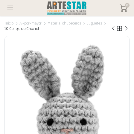
0
Inicio
Al-por-mayor
Material chupeteros
Juguetes
10 Conejo de Crochet