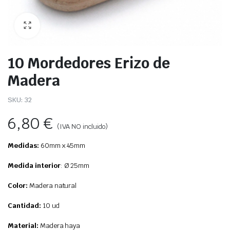
10 Mordedores Erizo de
Madera
SKU:
32
6,80
€
(IVA NO incluido)
Medidas:
60mm x 45mm
Medida interio
r
: Ø 25mm
Color:
Madera natural
Cantidad:
10 ud
Material:
Madera haya