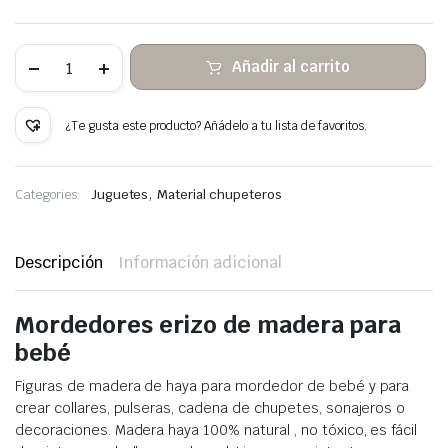
10
Añadir al carrito
Mordedores
Erizo
de
Madera
¿Te gusta este producto? Añádelo a tu lista de favoritos.
cantidad
,
Categories:
Juguetes
Material chupeteros
Descripción
Información adicional
Mordedores erizo de madera para
bebé
Figuras de madera de haya para mordedor de bebé y para
crear collares, pulseras, cadena de chupetes, sonajeros o
decoraciones. Madera haya 100% natural , no tóxico, es fácil