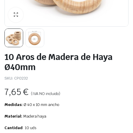
10 Aros de Madera de Haya
Ø40mm
SKU:
CP0232
7,65
€
(IVA NO incluido)
Medidas:
Ø 40 x 10 mm ancho
Material:
Madera haya
Cantidad
: 10 uds