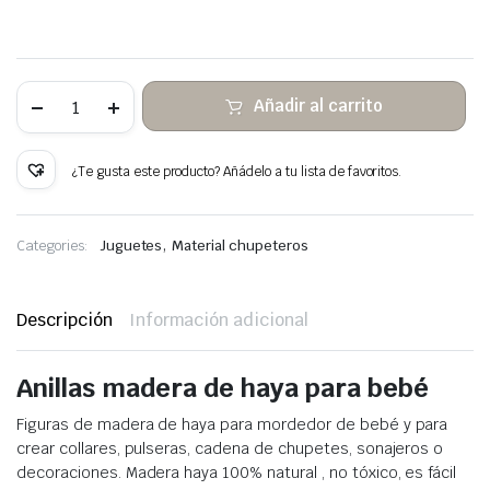
10
Añadir al carrito
Aros
de
Madera
de
¿Te gusta este producto? Añádelo a tu lista de favoritos.
Haya
Ø40mm
cantidad
,
Categories:
Juguetes
Material chupeteros
Descripción
Información adicional
Anillas madera de haya para bebé
Figuras de madera de haya para mordedor de bebé y para
crear collares, pulseras, cadena de chupetes, sonajeros o
decoraciones. Madera haya 100% natural , no tóxico, es fácil