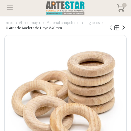
0
Inicio
Al-por-mayor
Material chupeteros
Juguetes
10 Aros de Madera de Haya Ø40mm