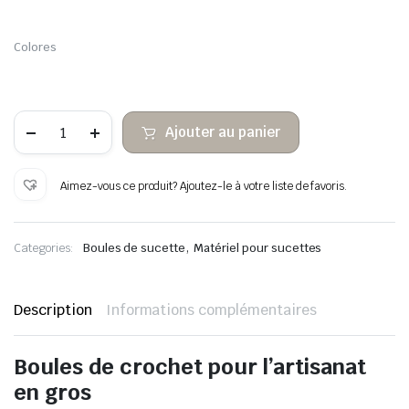
Colores
quantité
Ajouter au panier
de
50
pelotes
au
Aimez-vous ce produit? Ajoutez-le à votre liste de favoris.
crochet
Ø20mm
,
Categories:
Boules de sucette
Matériel pour sucettes
Description
Informations complémentaires
Boules de crochet pour l’artisanat
en gros