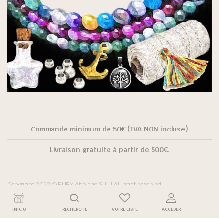
Commande minimum de 50€ (TVA NON incluse)
Livraison gratuite à partir de 500€.
Copyright 2022 © RUBY Abalorio S.L. | All right reserved.
INICIO
RECHERCHE
VOTRE LISTE
ACCEDER