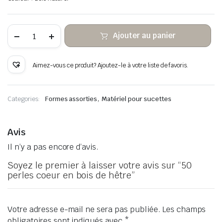
quantité
Ajouter au panier
de
50
perles
coeur
Aimez-vous ce produit? Ajoutez-le à votre liste de favoris.
en
bois
de
hêtre
,
Categories:
Formes assorties
Matériel pour sucettes
Avis
Il n’y a pas encore d’avis.
Soyez le premier à laisser votre avis sur “50
perles coeur en bois de hêtre”
Votre adresse e-mail ne sera pas publiée.
Les champs
obligatoires sont indiqués avec
*