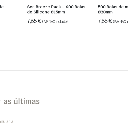
de
Sea Breeze Pack – 600 Bolas
500 Bolas de m
de Silicone Ø15mm
Ø20mm
7,65
€
7,65
€
(IVA NÃO incluído)
(IVA NÃO i
 as últimas
nular a