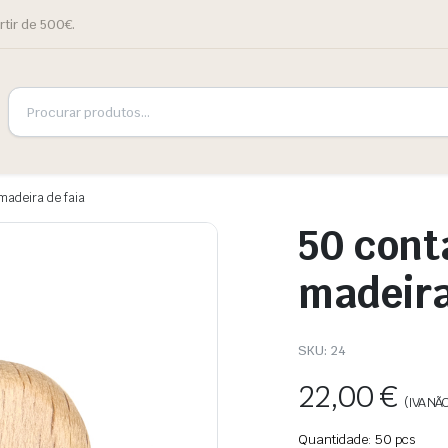
rtir de 500€.
madeira de faia
50 cont
madeira
SKU:
24
22,00
€
(IVA NÃO
Quantidade: 50 pcs