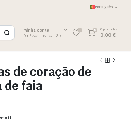
Português
0 productos
Minha conta
0
0,00
€
Por Favor, Inscreva-Se
as de coração de
 de faia
 incluído)