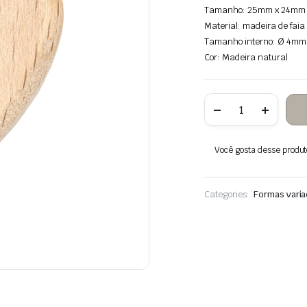
Tamanho: 25mm x 24mm
Material: madeira de fai
Tamanho interno: Ø 4mm
Cor: Madeira natural
Quantidade
de
50
contas
de
Você gosta desse produto?
coração
de
madeira
de
Categories:
Formas vari
faia