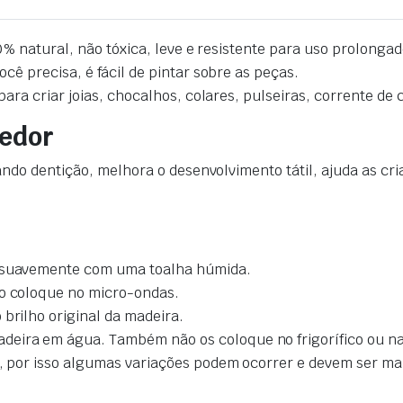
0% natural, não tóxica, leve e resistente para uso prolongad
ê precisa, é fácil de pintar sobre as peças.
ara criar joias, chocalhos, colares, pulseiras, corrente de 
dedor
uando dentição, melhora o desenvolvimento tátil, ajuda as c
s suavemente com uma toalha húmida.
ão coloque no micro-ondas.
 brilho original da madeira.
deira em água. Também não os coloque no frigorífico ou na 
al, por isso algumas variações podem ocorrer e devem ser m