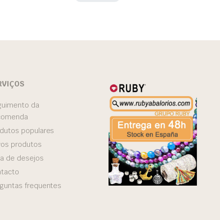
RVIÇOS
uimento da
comenda
dutos populares
os produtos
ta de desejos
tacto
guntas frequentes