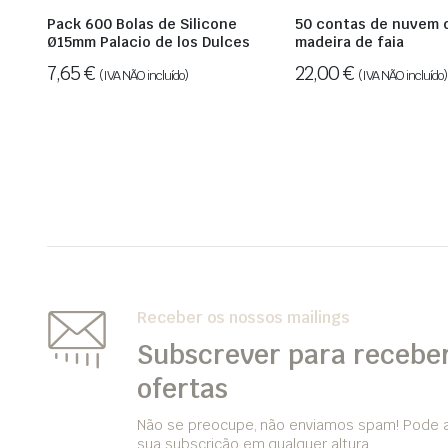
Pack 600 Bolas de Silicone
50 contas de nuvem 
Ø15mm Palacio de los Dulces
madeira de faia
7,65
€
22,00
€
(IVA NÃO incluído)
(IVA NÃO incluído)
Receber os nossos mailings
Subscrever para receber
ofertas
Não se preocupe, não enviamos spam! Pode a
sua subscrição em qualquer altura.