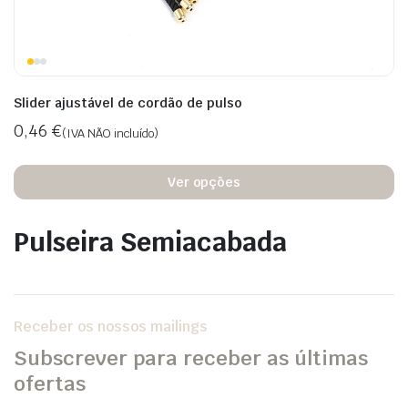
eço
eço
Slider ajustável de cordão de pulso
nimo
ximo
0,46
€
(IVA NÃO incluído)
Ver opções
Pulseira Semiacabada
Receber os nossos mailings
Subscrever para receber as últimas
ofertas