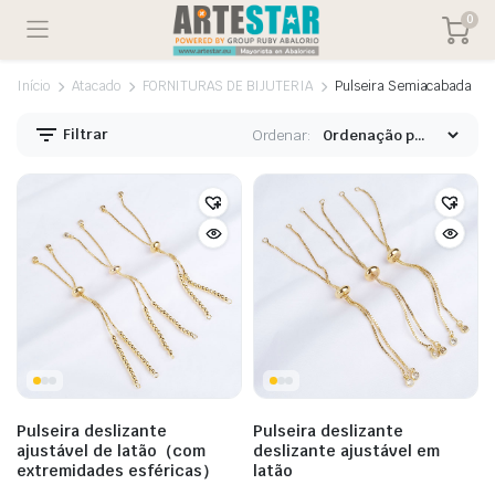
0
Início
Atacado
FORNITURAS DE BIJUTERIA
Pulseira Semiacabada
Filtrar
Ordenar:
Pulseira deslizante
Pulseira deslizante
ajustável de latão（com
deslizante ajustável em
extremidades esféricas）
latão