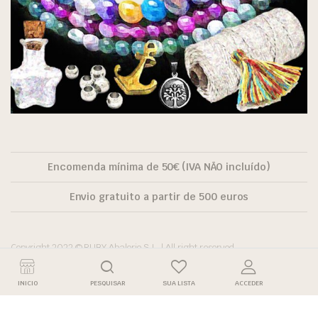
Encomenda mínima de 50€ (IVA NÃO incluído)
Envio gratuito a partir de 500 euros
Copyright 2022 © RUBY Abalorio S.L. | All right reserved.
INICIO
PESQUISAR
SUA LISTA
ACCEDER