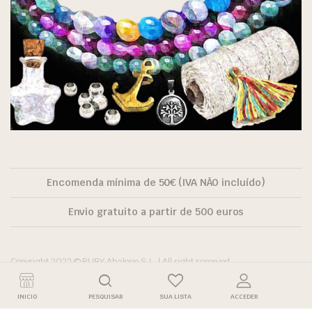
Encomenda mínima de 50€ (IVA NÃO incluído)
Envio gratuito a partir de 500 euros
Copyright 2022 © RUBY Abalorio S.L. | All right reserved.
INICIO
PESQUISAR
SUA LISTA
ACCEDER