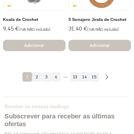
Koala de Crochet
5 Sonajero Jirafa de Crochet
9,45
€
31,40
€
(IVA NÃO incluído)
(IVA NÃO incluído)
Adicionar
Adicionar
…
1
2
3
4
13
14
15
Receber os nossos mailings
Subscrever para receber as últimas
ofertas
Não se preocupe, não enviamos spam! Pode anular a