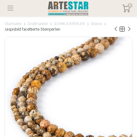
0
Startseite
Großhandel
SCHMUCKPERLEN
Steine
Jaspisbild facettierte Steinperlen