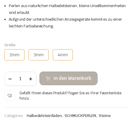
Perlen aus natürlichen Halbedelsteinen, kleine Unvollkommenheiten
sind erlaubt.
Aufgrund der unterschiedlichen Anzeigegeräte kommt es zu einer
leichten Farbabweichung.
Größe
2mm
3mm
4mm
Jaspisbild
In den Warenkorb
facettierte
Steinperlen
Menge
Gefällt Ihnen dieses Produkt? Fügen Sie es Ihrer Favoritenliste
hinzu.
,
,
Categories:
Halbedelsteinfäden
SCHMUCKPERLEN
Steine