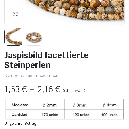
Jaspisbild facettierte
Steinperlen
SKU:
BS-YZ-QM-Y0046-Y0048
1,53
€
–
2,16
€
(Ohne MwSt)
Ungefährer Betrag