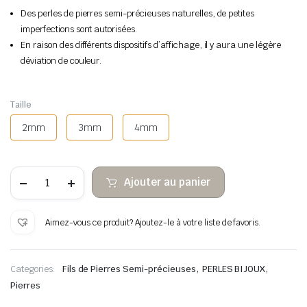
Des perles de pierres semi-précieuses naturelles, de petites
imperfections sont autorisées.
En raison des différents dispositifs d’affichage, il y aura une légère
déviation de couleur.
Taille
2mm
3mm
4mm
quantité
Ajouter au panier
de
Jaspe
image
perles
Aimez-vous ce produit? Ajoutez-le à votre liste de favoris.
de
pierre
facettées
,
,
Categories:
Fils de Pierres Semi-précieuses
PERLES BIJOUX
Pierres