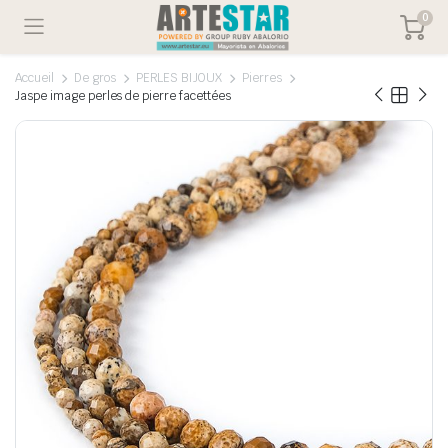
0
Accueil
De gros
PERLES BIJOUX
Pierres
Jaspe image perles de pierre facettées