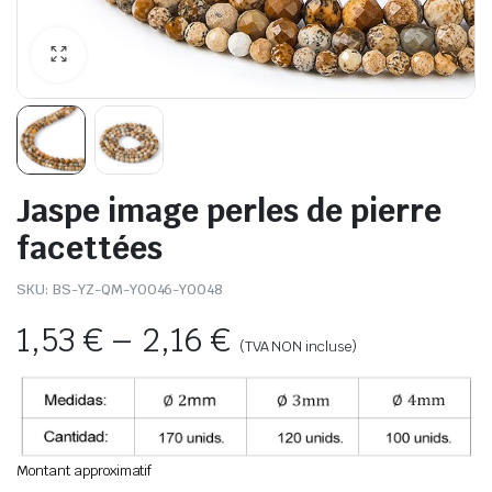
Jaspe image perles de pierre
facettées
SKU:
BS-YZ-QM-Y0046-Y0048
1,53
€
–
2,16
€
(TVA NON incluse)
Montant approximatif