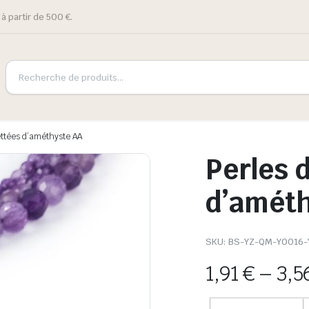
à partir de 500 €.
ettées d’améthyste AA
Perles 
d’amét
SKU:
BS-YZ-QM-Y0016-
1,91
€
–
3,5