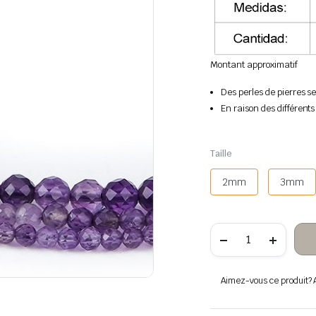
Montant approximatif
Des perles de pierres s
En raison des différents
Taille
2mm
3mm
quantité
de
Perles
de
pierre
Aimez-vous ce produit? Aj
facettées
d’améthyste
AA