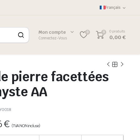
Français
0 produits
Mon compte
0
0
0,00
€
Connectez-Vous
de pierre facettées
hyste AA
Y0018
6
€
(TVA NON incluse)