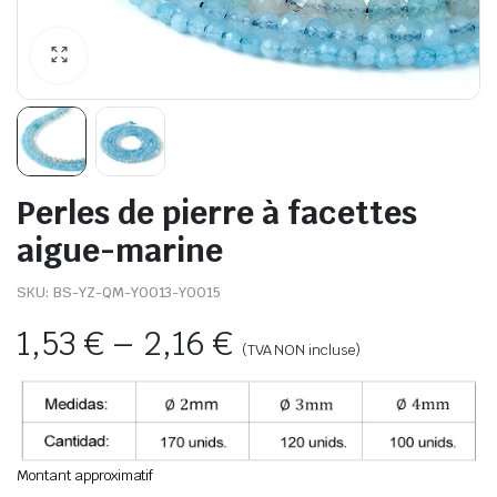
Perles de pierre à facettes
aigue-marine
SKU:
BS-YZ-QM-Y0013-Y0015
1,53
€
–
2,16
€
(TVA NON incluse)
Montant approximatif