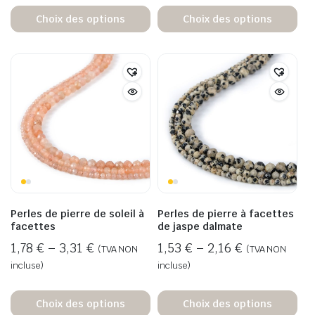
Choix des options
Choix des options
Perles de pierre de soleil à
Perles de pierre à facettes
facettes
de jaspe dalmate
1,78
€
–
3,31
€
1,53
€
–
2,16
€
(TVA NON
(TVA NON
incluse)
incluse)
Choix des options
Choix des options