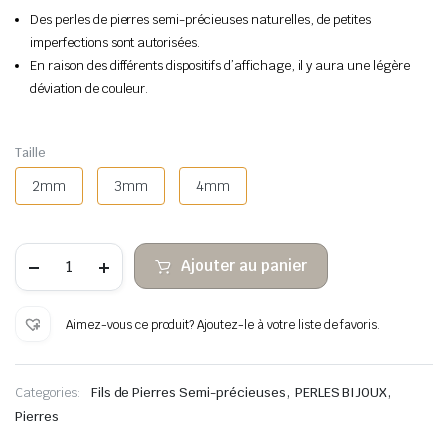
Des perles de pierres semi-précieuses naturelles, de petites
imperfections sont autorisées.
En raison des différents dispositifs d’affichage, il y aura une légère
déviation de couleur.
Taille
2mm
3mm
4mm
quantité
Ajouter au panier
de
Perles
de
pierre
Aimez-vous ce produit? Ajoutez-le à votre liste de favoris.
à
facettes
aigue-
marine
,
,
Categories:
Fils de Pierres Semi-précieuses
PERLES BIJOUX
Pierres