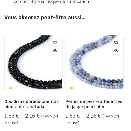
contact, il y a un risque de suffocation.
Vous aimerez peut-être aussi…
Obsidiana dorado cuentas
Perles de pierre à facettes
piedra de facetada
de jaspe point bleu
1,53
€
–
2,16
€
1,53
€
–
2,16
€
(TVA NON
(TVA NON
incluse)
incluse)