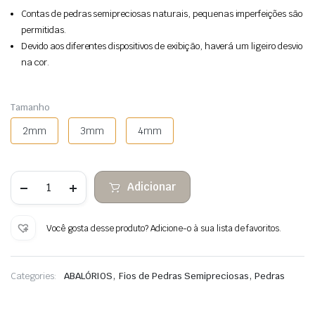
Contas de pedras semipreciosas naturais, pequenas imperfeições são
permitidas.
Devido aos diferentes dispositivos de exibição, haverá um ligeiro desvio
na cor.
Tamanho
2mm
3mm
4mm
Quantidade
Adicionar
de
Contas
de
pedra
Você gosta desse produto? Adicione-o à sua lista de favoritos.
facetada
Aquamarine
,
,
Categories:
ABALÓRIOS
Fios de Pedras Semipreciosas
Pedras