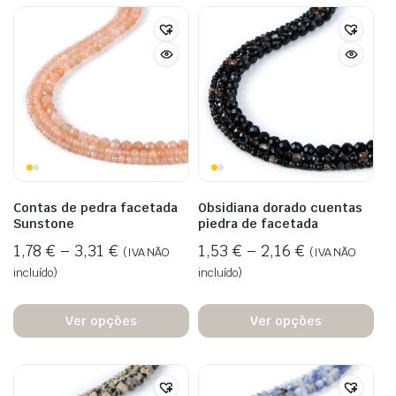
Contas de pedra facetada
Obsidiana dorado cuentas
Sunstone
piedra de facetada
1,78
€
–
3,31
€
1,53
€
–
2,16
€
(IVA NÃO
(IVA NÃO
incluído)
incluído)
Ver opções
Ver opções