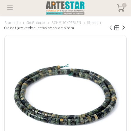
0
Startseite
Großhandel
SCHMUCKPERLEN
Steine
Ojo de tigre verde cuentas heishi de piedra