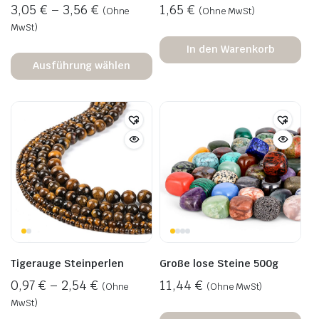
3,05
€
–
3,56
€
1,65
€
(Ohne
(Ohne MwSt)
MwSt)
In den Warenkorb
Ausführung wählen
Tigerauge Steinperlen
Große lose Steine 500g
0,97
€
–
2,54
€
11,44
€
(Ohne
(Ohne MwSt)
MwSt)