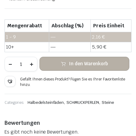
Mengenrabatt
Abschlag (%)
Preis Einheit
1 - 9
—
2,16
€
10+
—
5,90
€
Ojo
In den Warenkorb
de
tigre
verde
Gefällt Ihnen dieses Produkt? Fügen Sie es Ihrer Favoritenliste
cuentas
hinzu.
heishi
de
piedra
Menge
,
,
Categories:
Halbedelsteinfäden
SCHMUCKPERLEN
Steine
Bewertungen
Es gibt noch keine Bewertungen.