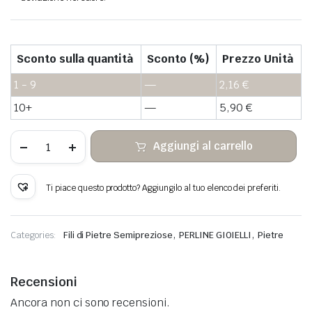
Sconto sulla quantità
Sconto (%)
Prezzo Unità
1 - 9
—
2,16
€
10+
—
5,90
€
Ojo
Aggiungi al carrello
de
tigre
verde
cuentas
Ti piace questo prodotto? Aggiungilo al tuo elenco dei preferiti.
heishi
de
piedra
quantità
,
,
Categories:
Fili di Pietre Semipreziose
PERLINE GIOIELLI
Pietre
Recensioni
Ancora non ci sono recensioni.