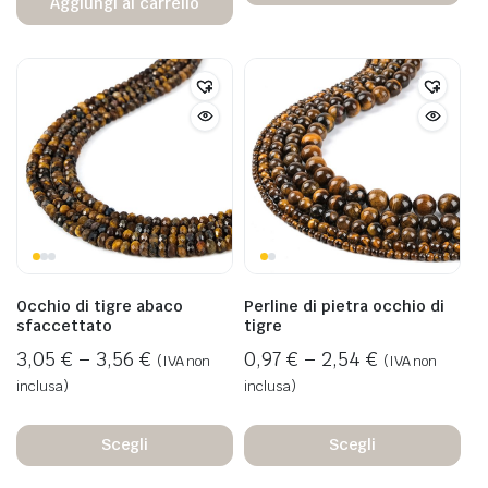
Aggiungi al carrello
Occhio di tigre abaco
Perline di pietra occhio di
sfaccettato
tigre
3,05
€
–
3,56
€
0,97
€
–
2,54
€
(IVA non
(IVA non
inclusa)
inclusa)
Scegli
Scegli