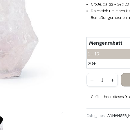
Größe: ca. 22 ~ 34 x 2
Da es sich um einen Na
Bemaßungen dienen nu
Mengenrabatt
1 - 19
20+
Rosenquarz
hängender
Rohstein
Menge
Gefällt Ihnen dieses Pro
Categories:
ANHÄNGER
,