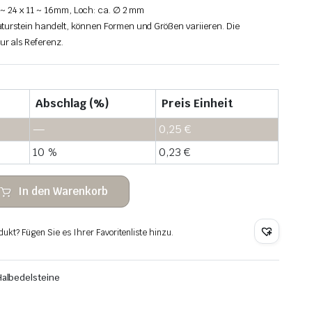
0 ~ 24 x 11 ~ 16mm, Loch: ca. ∅ 2 mm
turstein handelt, können Formen und Größen variieren. Die
r als Referenz.
Abschlag (%)
Preis Einheit
—
0,25
€
10 %
0,23
€
In den Warenkorb
dukt? Fügen Sie es Ihrer Favoritenliste hinzu.
Halbedelsteine