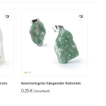
bruto
Aventuringrün hängender Rohstein
0,25
€
(Ohne MwSt)