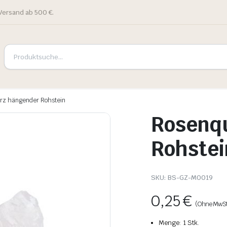
Versand ab 500 €.
rz hängender Rohstein
Rosenq
Rohstei
SKU:
BS-GZ-M0019
0,25
€
(Ohne MwSt
Menge: 1 Stk.