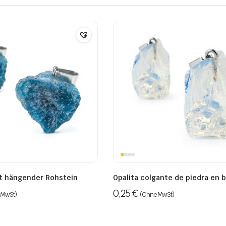
it hängender Rohstein
Opalita colgante de piedra en 
0,25
€
 MwSt)
(Ohne MwSt)