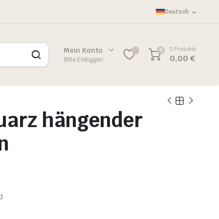
Deutsch
0 Produkte
Mein Konto
0
0,00
€
Bitte Einloggen
uarz hängender
n
)