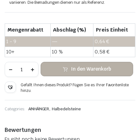
variieren. Die Bemaßungen dienen nur als Referenz.
Mengenrabatt
Abschlag (%)
Preis Einheit
1 - 9
—
0,64
€
10+
10 %
0,58
€
Weißer
In den Warenkorb
türkisfarbener
Steinanhänger
Kupferdraht
Gefällt Ihnen dieses Produkt? Fügen Sie es Ihrer Favoritenliste
umwickelt
hinzu.
Menge
,
Categories:
ANHÄNGER
Halbedelsteine
Bewertungen
Es gibt noch keine Bewertungen.