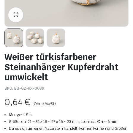
Weißer türkisfarbener
Steinanhänger Kupferdraht
umwickelt
SKU:
BS-GZ-RX-0039
0,64
€
(Ohne MwSt)
Menge: 1 Stk.
Größe: ca. 21 ~ 32 x 18 ~ 27 x 16 ~ 23 mm, Loch: ca. ∅ 4 ~ 6 mm
Da es sich um einen Naturstein handelt, können Formen und Größen