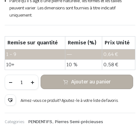
Parce qu’il s’agit d’une pierre naturelle, les formes et les tailles
peuvent varier. Les dimensions sont fournies à titre indicatif
uniquement.
Remise sur quantité
Remise (%)
Prix Unité
1 - 9
—
0,64
€
10+
10 %
0,58
€
quantité
Ajouter au panier
de
Pendentif
en
pierre
Aimez-vous ce produit? Ajoutez-le à votre liste de favoris.
turquoise
blanche
fil
de
,
Categories:
PENDENTIFS
Pierres Semi-précieuses
cuivre
enveloppé