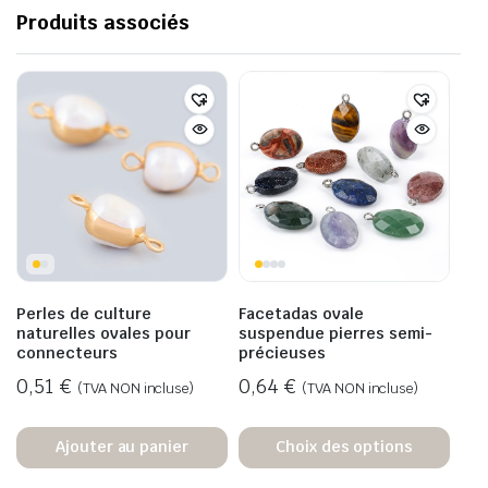
Produits associés
Perles de culture
Facetadas ovale
naturelles ovales pour
suspendue pierres semi-
connecteurs
précieuses
0,51
€
0,64
€
(TVA NON incluse)
(TVA NON incluse)
Ajouter au panier
Choix des options