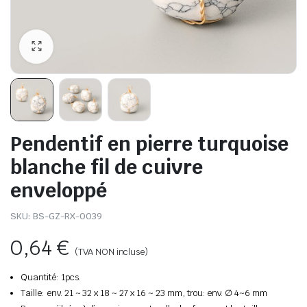
Pendentif en pierre turquoise
blanche fil de cuivre
enveloppé
SKU:
BS-GZ-RX-0039
0,64
€
(TVA NON incluse)
Quantité: 1pcs.
Taille: env. 21 ~ 32 x 18 ~ 27 x 16 ~ 23 mm, trou: env. ∅ 4~6 mm