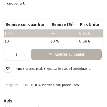
uniquement.
Remise sur quantité
Remise (%)
Prix Unité
1 - 9
—
0,64
€
10+
10 %
0,58
€
quantité
Ajouter au panier
de
Fil
de
cuivre
Aimez-vous ce produit? Ajoutez-le à votre liste de favoris.
enveloppé
de
pierre
de
,
Categories:
PENDENTIFS
Pierres Semi-précieuses
labradorite
grise
Avis