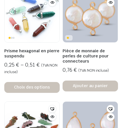
Prisme hexagonal en pierre
Pièce de monnaie de
suspendu
perles de culture pour
connecteurs
0,25
€
–
0,51
€
(TVA NON
0,76
€
(TVA NON incluse)
incluse)
Ajouter au panier
Choix des options