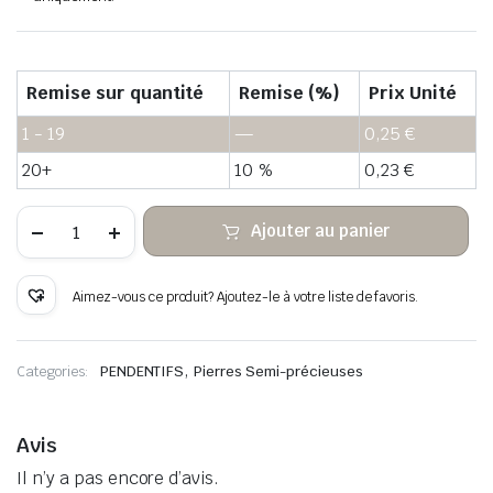
Remise sur quantité
Remise (%)
Prix Unité
1 - 19
—
0,25
€
20+
10 %
0,23
€
quantité
Ajouter au panier
de
Pendentif
oeil
de
Aimez-vous ce produit? Ajoutez-le à votre liste de favoris.
tigre
pierre
brute
,
Categories:
PENDENTIFS
Pierres Semi-précieuses
Avis
Il n’y a pas encore d’avis.