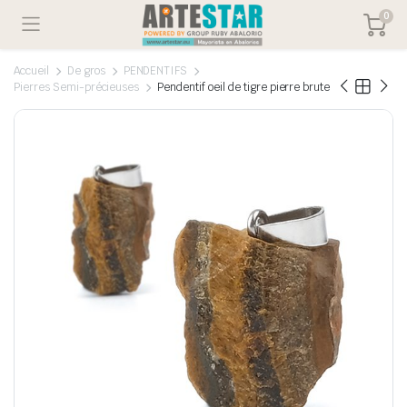
0
Accueil
De gros
PENDENTIFS
Pierres Semi-précieuses
Pendentif oeil de tigre pierre brute