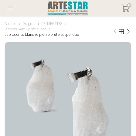
0
Accueil
De gros
PENDENTIFS
Pierres Semi-précieuses
Labradorite blanche pierre brute suspendue