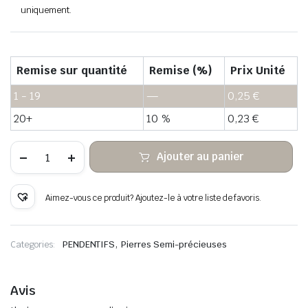
uniquement.
Remise sur quantité
Remise (%)
Prix Unité
1 - 19
—
0,25
€
20+
10 %
0,23
€
quantité
Ajouter au panier
de
Labradorite
blanche
pierre
Aimez-vous ce produit? Ajoutez-le à votre liste de favoris.
brute
suspendue
,
Categories:
PENDENTIFS
Pierres Semi-précieuses
Avis