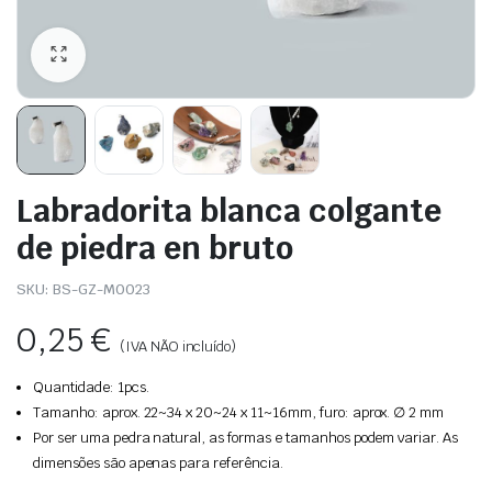
Labradorita blanca colgante
de piedra en bruto
SKU:
BS-GZ-M0023
0,25
€
(IVA NÃO incluído)
Quantidade: 1pcs.
Tamanho: aprox. 22~34 x 20~24 x 11~16mm, furo: aprox. ∅ 2 mm
Por ser uma pedra natural, as formas e tamanhos podem variar. As
dimensões são apenas para referência.