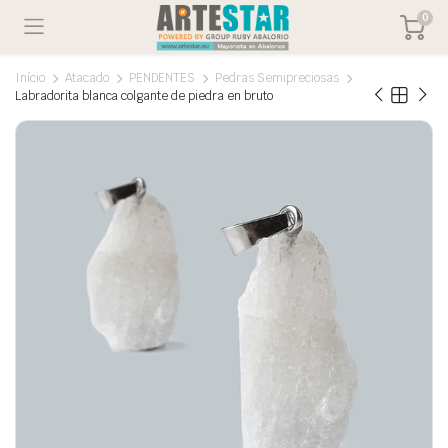
0
Início
Atacado
PENDENTES
Pedras Semipreciosas
Labradorita blanca colgante de piedra en bruto