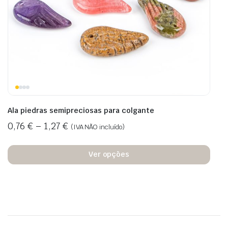
Ala piedras semipreciosas para colgante
0,76
€
–
1,27
€
(IVA NÃO incluído)
Ver opções