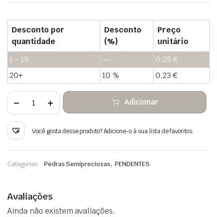
Desconto por
Desconto
Preço
quantidade
(%)
unitário
1 - 19
—
0,25
€
20+
10 %
0,23
€
Quantidade
Adicionar
de
Labradorita
blanca
colgante
Você gosta desse produto? Adicione-o à sua lista de favoritos.
de
piedra
en
bruto
,
Categories:
Pedras Semipreciosas
PENDENTES
Avaliações
Ainda não existem avaliações.