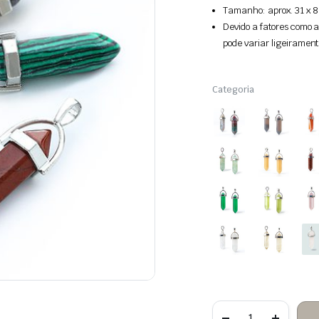
Tamanho: aprox. 31 x 8
Devido a fatores como a
pode variar ligeirament
Categoria
Quantidade
de