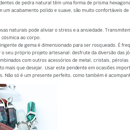
dentes de pedra natural têm uma forma de prisma hexagona
 um acabamento polido e suave, são muito confortáveis de 
sas naturais pode aliviar o stress e a ansiedade. Transmite
a cósmica ao corpo.
do pingente de gema é dimensionado para ser rosqueado. É 
 o seu próprio projeto artesanal: desfrute da diversão das jó
binados com outros acessórios de metal, cristais, pérolas 
ito mais que desejar. Usar este pendente em ocasiões import
cos. Não só é um presente perfeito, como também é acompanh