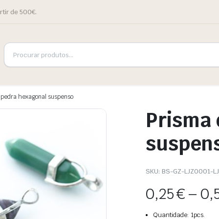
rtir de 500€.
 pedra hexagonal suspenso
Prisma 
suspen
SKU:
BS-GZ-LJZ0001-L
0,25
€
–
0,
Quantidade: 1pcs.