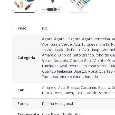
Peso
n.d.
Ágata, Ágata Cinzenta, Ágata Vermelha, A
Aventurina Verde, Azul Turquesa, Cristal Ros
Jaspe, Jaspe de Ponto Azul, Jaspe Vermel
Amarelo, Olho de Gato Branco, Olho de Ga
Categoria
Verde Amarelo, Olho de Gato Violeta, Olho 
Luminosa Azul, Pedra Luminosa Verde, Qua
Quartzo Melancia, Quartzo Rosa, Quartzo V
Turquesa, Vidro colorido fumado
Amarelo, Azul, Branco, Castanho Escuro, Ci
Cor
Preto, Rosa, Tawny, Tolet, Verde, Vermelh
Forma
Prisma Hexagonal
Tratamento
Com Rebordo Metálico