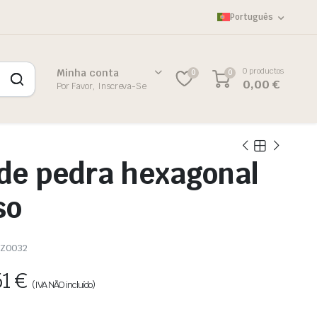
Português
0 productos
Minha conta
0
0
0,00
€
Por Favor, Inscreva-Se
de pedra hexagonal
so
JZ0032
51
€
(IVA NÃO incluído)