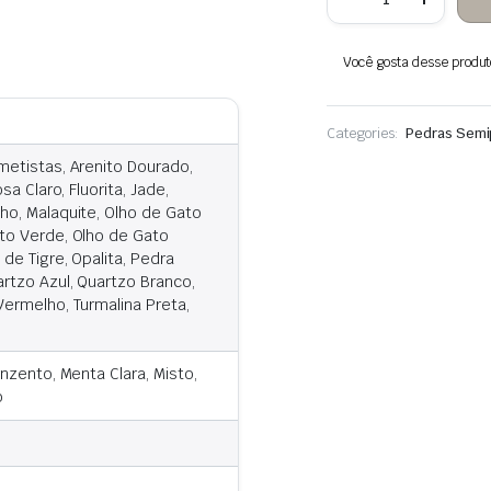
Prisma
de
pedra
Você gosta desse produto?
hexagonal
suspenso
Categories:
Pedras Semi
metistas, Arenito Dourado,
a Claro, Fluorita, Jade,
ho, Malaquite, Olho de Gato
to Verde, Olho de Gato
de Tigre, Opalita, Pedra
rtzo Azul, Quartzo Branco,
ermelho, Turmalina Preta,
nzento, Menta Clara, Misto,
o