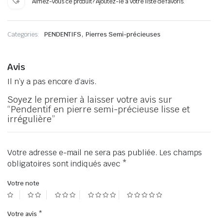
Aimez-vous ce produit? Ajoutez-le à votre liste de favoris.
semi-
précieuse
lisse
et
,
Categories:
PENDENTIFS
Pierres Semi-précieuses
irrégulière
Avis
Il n’y a pas encore d’avis.
Soyez le premier à laisser votre avis sur
“Pendentif en pierre semi-précieuse lisse et
irrégulière”
Votre adresse e-mail ne sera pas publiée.
Les champs
obligatoires sont indiqués avec
*
Votre note
Votre avis
*