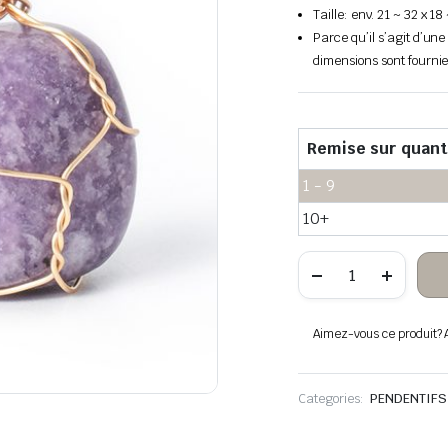
Taille: env. 21 ~ 32 x 
Parce qu’il s’agit d’une 
dimensions sont fournie
Remise sur quant
1 - 9
10+
quantité
de
Fil
de
cuivre
Aimez-vous ce produit? Aj
en
pierre
suspendue
lilas
Categories:
PENDENTIFS
enveloppé