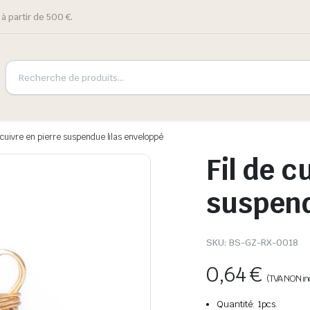
à partir de 500 €.
e cuivre en pierre suspendue lilas enveloppé
Fil de c
suspend
SKU:
BS-GZ-RX-0018
0,64
€
(TVA NON in
Quantité: 1pcs.