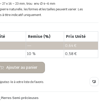
18 ~ 27 x 16 ~ 23 mm, trou: env. ∅ 4~6 mm
pierre naturelle, les formes et les tailles peuvent varier. Les
s à titre indicatif uniquement.
ité
Remise (%)
Prix Unité
—
0,64
€
10 %
0,58
€
Ajouter au panier
outez-le à votre liste de favoris.
,
Pierres Semi-précieuses