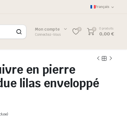
Français
0 produits
Mon compte
0
0
0,00
€
Connectez-Vous
uivre en pierre
ue lilas enveloppé
cluse)