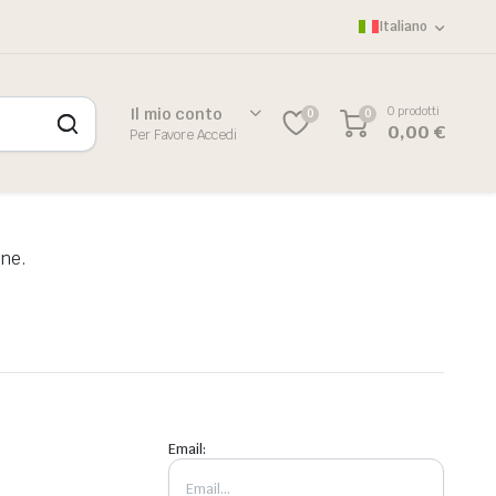
Italiano
0 prodotti
Il mio conto
0
0
0,00
€
Per Favore Accedi
one.
Email: