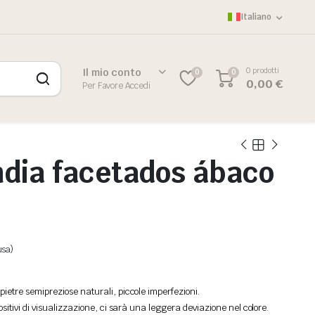
Italiano
0 prodotti
Il mio conto
0
0
0,00
€
Per Favore Accedi
ndia facetados ábaco
usa)
ietre semipreziose naturali, piccole imperfezioni.
ositivi di visualizzazione, ci sarà una leggera deviazione nel colore.