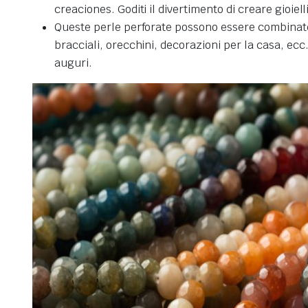
creaciones. Goditi il divertimento di creare gioielli
Queste perle perforate possono essere combinate co
bracciali, orecchini, decorazioni per la casa, ecc
auguri.