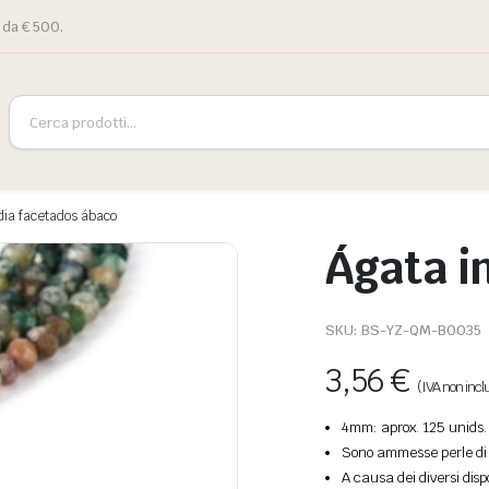
 da € 500.
dia facetados ábaco
Ágata i
SKU:
BS-YZ-QM-B0035
3,56
€
(IVA non incl
4mm: aprox. 125 unids.
Sono ammesse perle di p
A causa dei diversi disp