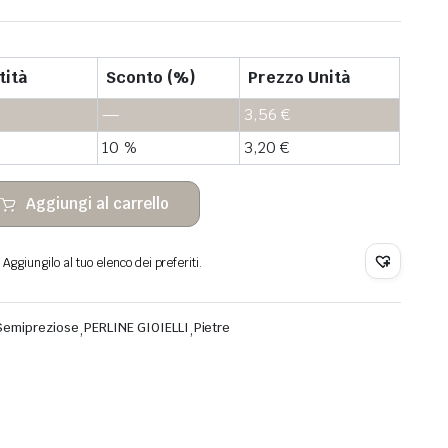
tità
Sconto (%)
Prezzo Unità
—
3,56
€
10 %
3,20
€
Aggiungi al carrello
Aggiungilo al tuo elenco dei preferiti.
e Semipreziose
,
PERLINE GIOIELLI
,
Pietre