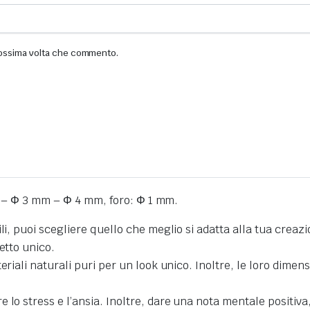
prossima volta che commento.
m – Φ 3 mm – Φ 4 mm, foro: Φ 1 mm.
i, puoi scegliere quello che meglio si adatta alla tua creazion
etto unico.
eriali naturali puri per un look unico. Inoltre, le loro dime
o stress e l’ansia. Inoltre, dare una nota mentale positiva, 