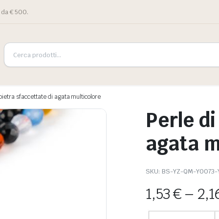
 da € 500.
 pietra sfaccettate di agata multicolore
Perle di
agata m
SKU:
BS-YZ-QM-Y0073-
1,53
€
–
2,1