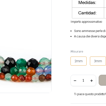
Importo approssimativo
Sono ammesse perle di p
A causa dei diversi disp
Misurare
2mm
3mm
Perle
di
pietra
sfaccettate
di
Ti piace questo prodotto? 
agata
multicolore
quantità