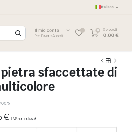
Italiano
0 prodotti
Il mio conto
0
0,00
€
Per Favore Accedi
 pietra sfaccettate di
ulticolore
Y0075
6
€
(IVA non inclusa)