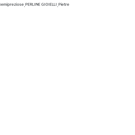
e Semipreziose
,
PERLINE GIOIELLI
,
Pietre