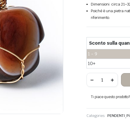
Dimensioni: circa 21~32
Poiché è una pietra natu
riferimento.
Sconto sulla quan
1 - 9
10+
Pietra
di
agata
rossa
appesa
Ti piace questo prodotto? 
filo
di
rame
avvolto
Categories:
PENDENTI
,
P
quantità