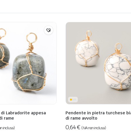
a di Labradorite appesa
Pendente in pietra turchese bi
di rame
di rame avvolto
0,64
€
on inclusa)
(IVA non inclusa)