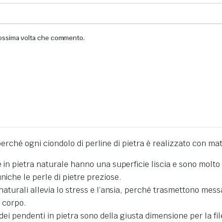
prossima volta che commento.
 perché
ogni ciondolo di perline di pietra è realizzato con mat
ne in pietra naturale hanno una superficie liscia e sono molt
niche le perle di pietre preziose
.
aturali allevia lo stress e l’ansia,
perché
trasmettono messagg
l corpo
.
e dei pendenti in pietra sono della giusta dimensione per la fi