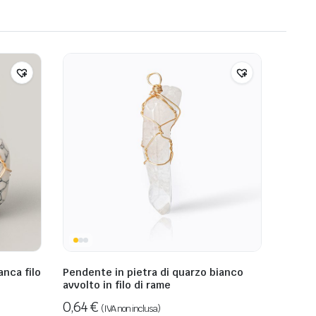
anca filo
Pendente in pietra di quarzo bianco
avvolto in filo di rame
0,64
€
(IVA non inclusa)