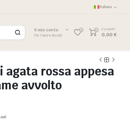
Italiano
0 prodotti
Il mio conto
0
0
0,00
€
Per Favore Accedi
di agata rossa appesa
rame avvolto
lusa)