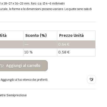
 x 18~27 x 16~23 mm, foro: ca. ∅ 4~6 millimetri
rale, le forme e le dimensioni possono variare. Le quote sono solo di
tità
Sconto (%)
Prezzo Unità
—
0,64
€
10 %
0,58
€
Aggiungi al carrello
Aggiungilo al tuo elenco dei preferiti.
ietre Semipreziose