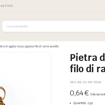
 da € 500.
etra di agata rossa appesa filo di rame avvolto
Pietra 
filo di 
SKU:
BS-GZ-RX-0040
0,64
€
(IVA non inc
Quantità: 1 pz.