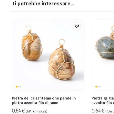
Ti potrebbe interessare…
Pietra del crisantemo che pende in
Pietra grigi
pietra avvolta filo di rame
avvolto filo 
0,64
€
0,64
€
(IVA non inclusa)
(IVA n