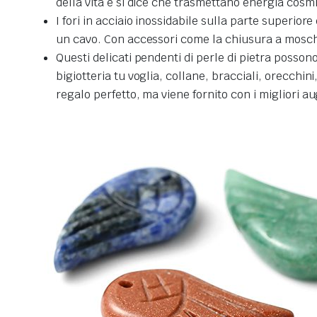
della vita e si dice che trasmettano energia cosm
I fori in acciaio inossidabile sulla parte superiore
un cavo. Con accessori come la chiusura a moschett
Questi delicati pendenti di perle di pietra possono
bigiotteria tu voglia, collane, bracciali, orecchin
regalo perfetto, ma viene fornito con i migliori au