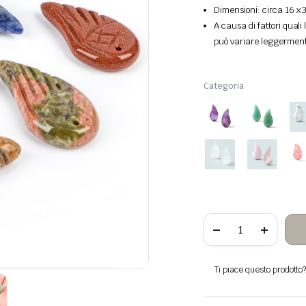
Dimensioni: circa 16 x
A causa di fattori quali 
può variare leggermente
Categoria
Ala
piedras
semipreciosas
para
colgante
Ti piace questo prodotto? 
quantità