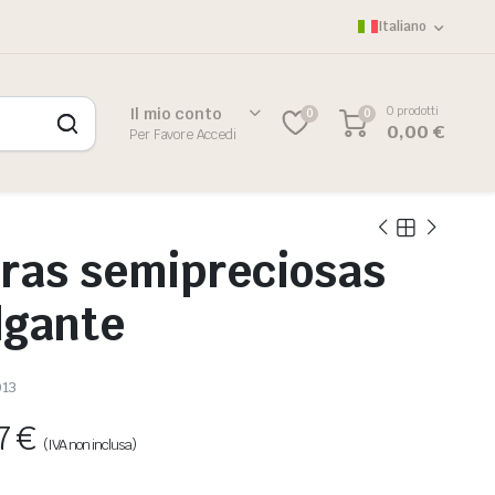
Italiano
0 prodotti
Il mio conto
0
0
0,00
€
Per Favore Accedi
dras semipreciosas
lgante
13
27
€
(IVA non inclusa)