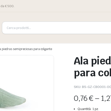
 da € 500.
a piedras semipreciosas para colgante
Ala pie
para co
SKU:
BS-GZ-CB0001-00
0,76
€
–
1,
Quantità: 1 pz.