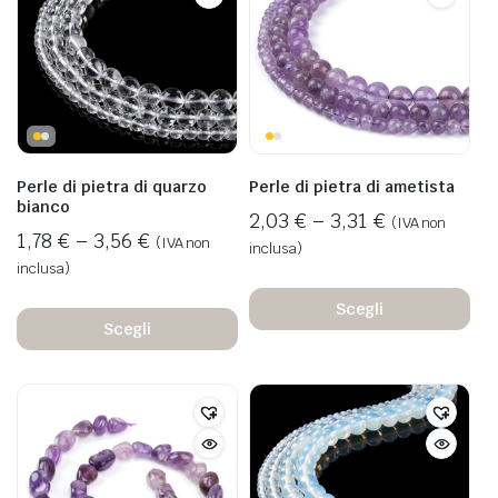
Perle di pietra di quarzo
Perle di pietra di ametista
bianco
2,03
€
–
3,31
€
(IVA non
1,78
€
–
3,56
€
(IVA non
inclusa)
inclusa)
Scegli
Scegli