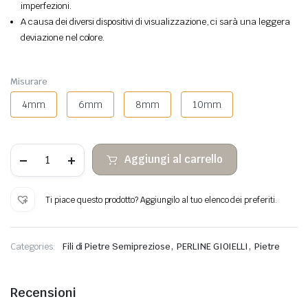
imperfezioni.
A causa dei diversi dispositivi di visualizzazione, ci sarà una leggera
deviazione nel colore.
Misurare
4mm
6mm
8mm
10mm
Perle
Aggiungi al carrello
di
pietra
Ametista
AA
Ti piace questo prodotto? Aggiungilo al tuo elenco dei preferiti.
quantità
,
,
Categories:
Fili di Pietre Semipreziose
PERLINE GIOIELLI
Pietre
Recensioni