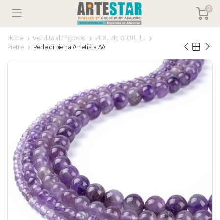
0
Home
Vendita all'ingrosso
PERLINE GIOIELLI
Pietre
Perle di pietra Ametista AA