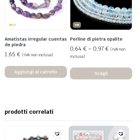
Amatistas irregular cuentas
Perline di pietra opalite
de piedra
0,64
€
–
0,97
€
(IVA non
1,65
€
(IVA non inclusa)
inclusa)
Aggiungi al carrello
Scegli
prodotti correlati