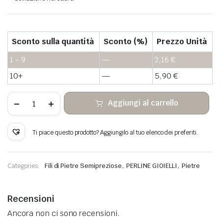
Sconto sulla quantità
Sconto (%)
Prezzo Unità
1 - 9
—
2,16
€
10+
—
5,90
€
Perle
Aggiungi al carrello
heishi
di
pietra
rossa
Ti piace questo prodotto? Aggiungilo al tuo elenco dei preferiti.
avventurina
quantità
,
,
Categories:
Fili di Pietre Semipreziose
PERLINE GIOIELLI
Pietre
Recensioni
Ancora non ci sono recensioni.