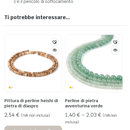
c’è il pericolo di soffocamento.
Ti potrebbe interessare…
Pittura di perline heishi di
Perline di pietra
pietra di diaspro
avventurina verde
2,54
€
1,40
€
–
2,03
€
(IVA non inclusa)
(IVA non
inclusa)