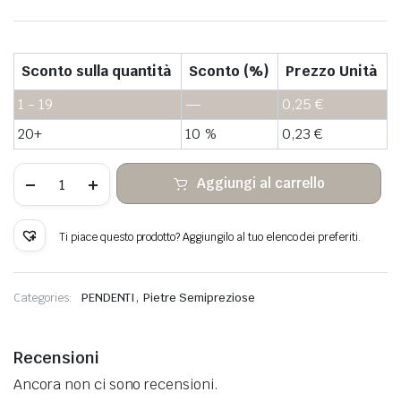
Sconto sulla quantità
Sconto (%)
Prezzo Unità
1 - 19
—
0,25
€
20+
10 %
0,23
€
Pendente
Aggiungi al carrello
diaspro
rosso
di
pietra
Ti piace questo prodotto? Aggiungilo al tuo elenco dei preferiti.
grezza
quantità
,
Categories:
PENDENTI
Pietre Semipreziose
Recensioni
Ancora non ci sono recensioni.