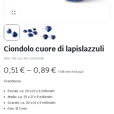
Ciondolo cuore di lapislazzuli
SKU:
BS-GZ-XX-L0015SM
0,51
€
–
0,89
€
(IVA non inclusa)
Grandezza:
Piccolo: ca. 20 x 22 x 9 millimetri
Medio: ca. 25 x 27 x 9 millimetri
Grande: ca. 30 x 31 x 9 millimetri
Foro: Ø 2 mm