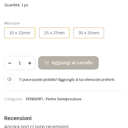
Quantità: 1 pz.
Misurare
20 x 22mm
25 x 27mm
30 x 31mm
Ciondolo
Aggiungi al carrello
cuore
di
lapislazzuli
quantità
Ti piace questo prodotto? Aggiungilo al tuo elenco dei preferiti.
,
Categories:
PENDENTI
Pietre Semipreziose
Recensioni
Ancora non ci sono recensioni.