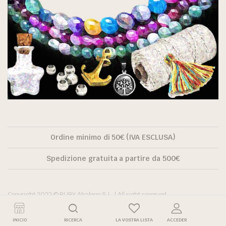
Ordine minimo di 50€ (IVA ESCLUSA)
Spedizione gratuita a partire da 500€
Copyright 2022 © RUBY Abalorio S.L. | All right reserved.
INICIO
RICERCA
LA VOSTRA LISTA
ACCEDER