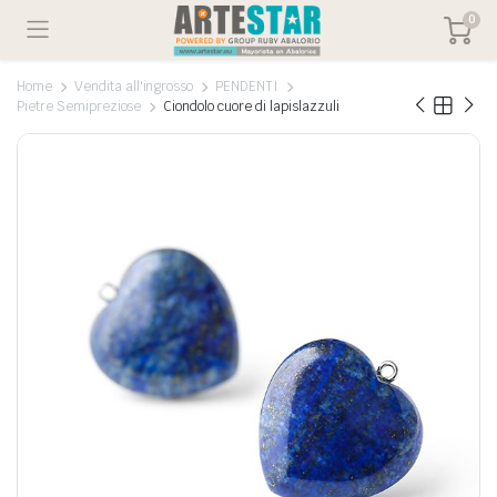
0
Home
Vendita all'ingrosso
PENDENTI
Pietre Semipreziose
Ciondolo cuore di lapislazzuli