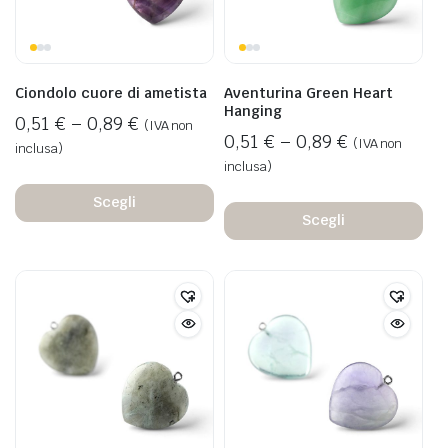
Ciondolo cuore di ametista
Aventurina Green Heart
Hanging
0,51
€
–
0,89
€
(IVA non
0,51
€
–
0,89
€
(IVA non
inclusa)
inclusa)
Scegli
Scegli