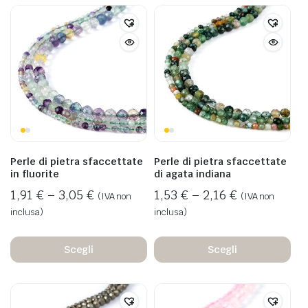
Perle di pietra sfaccettate
Perle di pietra sfaccettate
in fluorite
di agata indiana
1,91
€
–
3,05
€
1,53
€
–
2,16
€
(IVA non
(IVA non
inclusa)
inclusa)
Scegli
Scegli