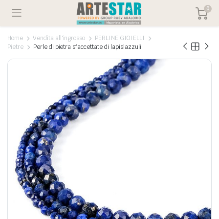
0
Home
Vendita all'ingrosso
PERLINE GIOIELLI
Pietre
Perle di pietra sfaccettate di lapislazzuli