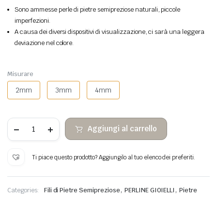
Sono ammesse perle di pietre semipreziose naturali, piccole
imperfezioni.
A causa dei diversi dispositivi di visualizzazione, ci sarà una leggera
deviazione nel colore.
Misurare
2mm
3mm
4mm
Perle
Aggiungi al carrello
di
pietra
sfaccettate
di
Ti piace questo prodotto? Aggiungilo al tuo elenco dei preferiti.
lapislazzuli
quantità
,
,
Categories:
Fili di Pietre Semipreziose
PERLINE GIOIELLI
Pietre