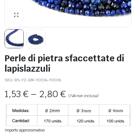
Perle di pietra sfaccettate di
lapislazzuli
SKU:
BS-YZ-QM-Y0034-Y0036
1,53
€
–
2,80
€
(IVA non inclusa)
Importo approssimativo