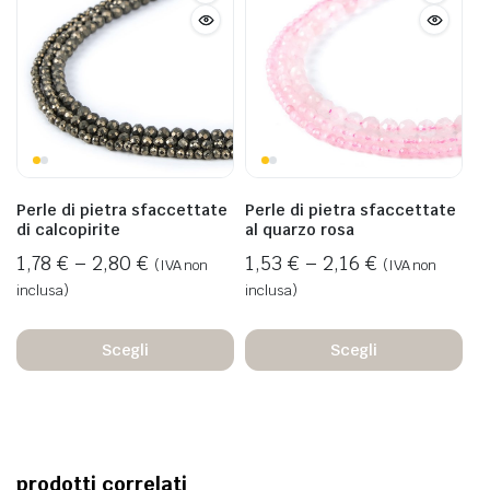
Perle di pietra sfaccettate
Perle di pietra sfaccettate
di calcopirite
al quarzo rosa
1,78
€
–
2,80
€
1,53
€
–
2,16
€
(IVA non
(IVA non
inclusa)
inclusa)
Scegli
Scegli
prodotti correlati