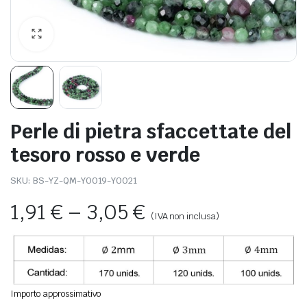
Perle di pietra sfaccettate del
tesoro rosso e verde
SKU:
BS-YZ-QM-Y0019-Y0021
1,91
€
–
3,05
€
(IVA non inclusa)
Importo approssimativo