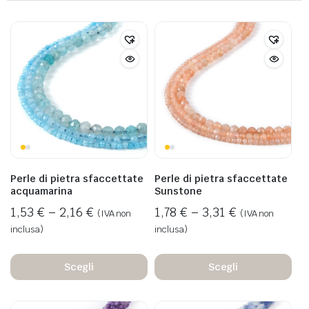
Perle di pietra sfaccettate
Perle di pietra sfaccettate
acquamarina
Sunstone
1,53
€
–
2,16
€
1,78
€
–
3,31
€
(IVA non
(IVA non
inclusa)
inclusa)
Scegli
Scegli