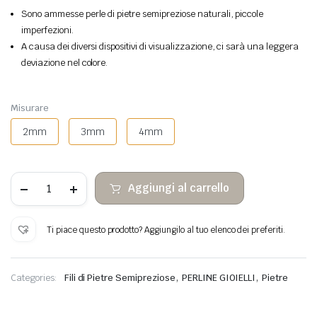
Sono ammesse perle di pietre semipreziose naturali, piccole
imperfezioni.
A causa dei diversi dispositivi di visualizzazione, ci sarà una leggera
deviazione nel colore.
Misurare
2mm
3mm
4mm
Perle
Aggiungi al carrello
di
pietra
sfaccettate
del
Ti piace questo prodotto? Aggiungilo al tuo elenco dei preferiti.
tesoro
rosso
e
verde
,
,
Categories:
Fili di Pietre Semipreziose
PERLINE GIOIELLI
Pietre
quantità