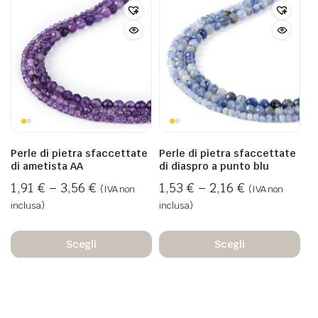
Perle di pietra sfaccettate
Perle di pietra sfaccettate
di ametista AA
di diaspro a punto blu
1,91
€
–
3,56
€
1,53
€
–
2,16
€
(IVA non
(IVA non
inclusa)
inclusa)
Scegli
Scegli