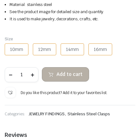
Material: stainless steel
See the product image for detailed size and quantity.
It is used to make jewelry, decorations, crafts, etc.
Size
10mm
12mm
14mm
16mm
Cierres
Add to cart
de
resorte
color
dorado
Do you like this product? Add it to your favorites list.
2
unids.
quantity
,
Categories:
JEWELRY FINDINGS
Stainless Steel Clasps
Reviews