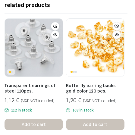
related products
Transparent earrings of
Butterfly earring backs
steel 110pcs.
gold color 120 pcs.
1,12
€
1,20
€
(VAT NOT included)
(VAT NOT included)
112 in stock
168 in stock
Add to cart
Add to cart