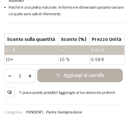
millimetri
Poiché è una pietra naturale, le forme e le dimensioni possono variare.
Le quote sono solo di riferimento.
Sconto sulla quantità
Sconto (%)
Prezzo Unità
1 - 9
—
0,64
€
10+
10 %
0,58
€
Arenisca
Aggiungi al carrello
dorada
colgante
de
piedra
Ti piace questo prodotto? Aggiungilo al tuo elenco dei preferiti.
alambre
de
cobre
envuelto
,
Categories:
PENDENTI
Pietre Semipreziose
quantità