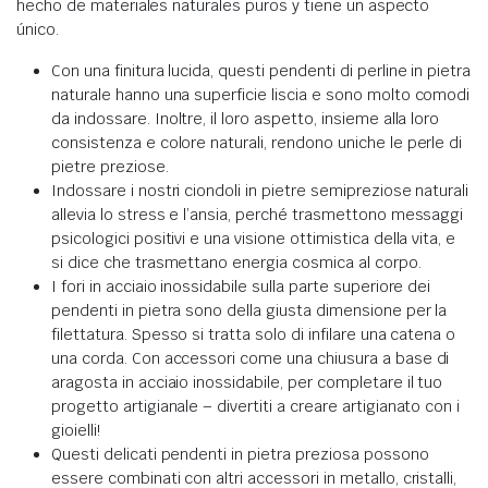
hecho de materiales naturales puros y tiene un aspecto
único
.
Con una finitura lucida, questi pendenti di perline in pietra
naturale hanno una superficie liscia e sono molto comodi
da indossare.
Inoltre, il loro aspetto, insieme alla loro
consistenza e colore naturali, rendono uniche le perle di
pietre preziose
.
Indossare i nostri ciondoli in pietre semipreziose naturali
allevia lo stress e l’ansia,
perché
trasmettono messaggi
psicologici positivi e una visione ottimistica della vita, e
si dice che trasmettano energia cosmica al corpo
.
I fori in acciaio inossidabile sulla parte superiore dei
pendenti in pietra sono della giusta dimensione per la
filettatura.
Spesso si tratta solo di infilare una catena o
una corda.
Con accessori come una chiusura a base di
aragosta in acciaio inossidabile, per completare il tuo
progetto artigianale – divertiti a creare artigianato con i
gioielli!
Questi delicati pendenti in pietra preziosa possono
essere combinati con altri accessori in metallo, cristalli,