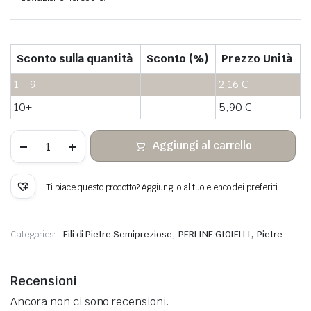
Sconto sulla quantità
Sconto (%)
Prezzo Unità
1 - 9
—
2,16
€
10+
—
5,90
€
Perle
Aggiungi al carrello
heishi
di
pietra
verde
Ti piace questo prodotto? Aggiungilo al tuo elenco dei preferiti.
avventurina
quantità
,
,
Categories:
Fili di Pietre Semipreziose
PERLINE GIOIELLI
Pietre
Recensioni
Ancora non ci sono recensioni.