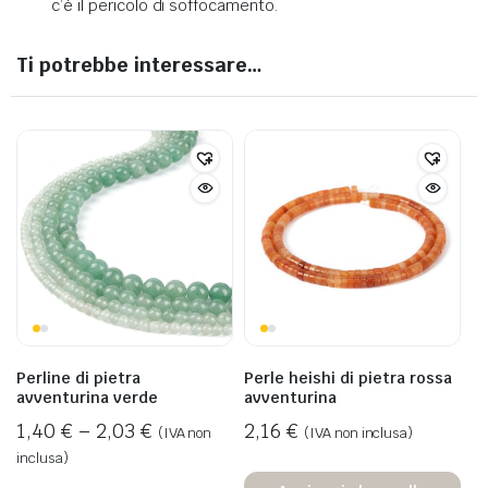
c’è il pericolo di soffocamento.
Ti potrebbe interessare…
Perline di pietra
Perle heishi di pietra rossa
avventurina verde
avventurina
1,40
€
–
2,03
€
2,16
€
(IVA non
(IVA non inclusa)
inclusa)