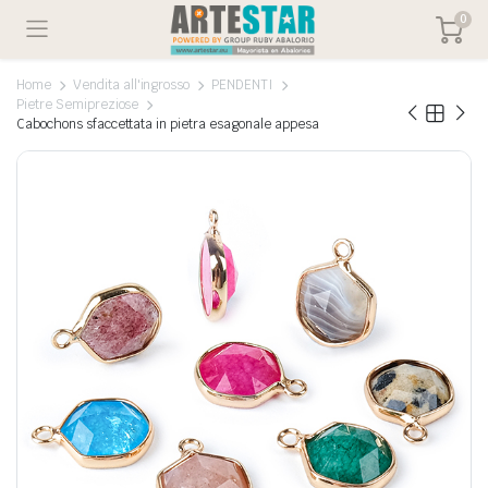
0
Home
Vendita all'ingrosso
PENDENTI
Pietre Semipreziose
Cabochons sfaccettata in pietra esagonale appesa