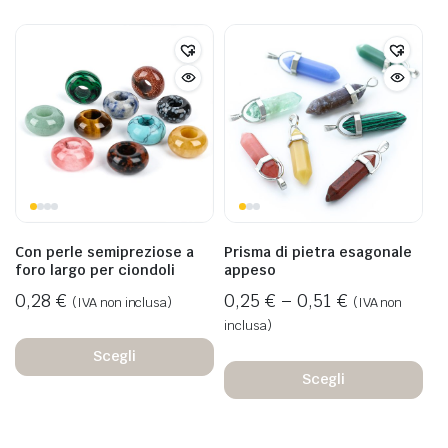
Con perle semipreziose a
Prisma di pietra esagonale
foro largo per ciondoli
appeso
0,28
€
0,25
€
–
0,51
€
(IVA non inclusa)
(IVA non
inclusa)
Scegli
Scegli