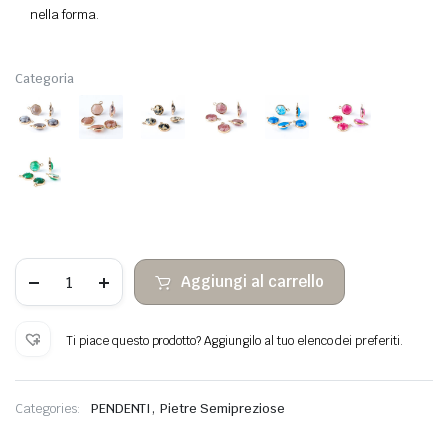
nella forma.
Categoria
Cabochons
Aggiungi al carrello
sfaccettata
in
pietra
esagonale
Ti piace questo prodotto? Aggiungilo al tuo elenco dei preferiti.
appesa
quantità
,
Categories:
PENDENTI
Pietre Semipreziose