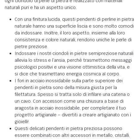
ogni ciondolo di perle di pietra è realizzato con materiali
naturali puri e ha un aspetto unico.
Con una finitura lucida, questi pendenti di perline in pietra
naturale hanno una superficie liscia e sono molto comodi
da indossare. Inoltre, il loro aspetto, insieme alla loro
consistenza e colore naturali, rendono uniche le perle di
pietre preziose.
Indossare i nostri ciondoli in pietre semipreziose naturali
allevia lo stress e l’ansia, perché trasmettono messaggi
psicologici positivi e una visione ottimistica della vita, e
si dice che trasmettano energia cosmica al corpo.
I fori in acciaio inossidabile sulla parte superiore dei
pendenti in pietra sono della misura giusta per la
filettatura. Spesso si tratta solo di infilare una catena o
un cavo. Con accessori come una chiusura a base di
aragosta in acciaio inossidabile, per completare il tuo
progetto artigianale – divertiti a creare artigianato con i
gioielli!
Questi delicati pendenti in pietra preziosa possono
essere combinati con altri accessori in metallo, cristalli,