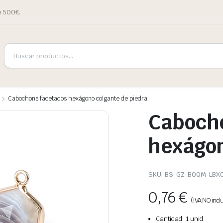
e 500€.
Cabochons facetados hexágono colgante de piedra
Caboch
hexágon
SKU:
BS-GZ-BQQM-LBX
0,76
€
(IVA NO inclu
Cantidad: 1 unid.