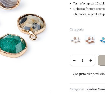
Tamaño: aprox. 15 x 11
Debido a factores como 
utilizados, el producto
Categoría
Cabochons
facetados
hexágono
colgante
de
¿Te gusta este producto? 
piedra
cantidad
Categories:
Piedras Sem