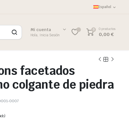
Español
0 productos
Mi cuenta
0
0,00
€
Hola, Inicia Sesión
ons facetados
o colgante de piedra
0001-0007
ido)