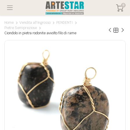
0
Home
Vendita all'ingrosso
PENDENTI
Pietre Semipreziose
Ciondolo in pietra rodonite avvolto filo di rame