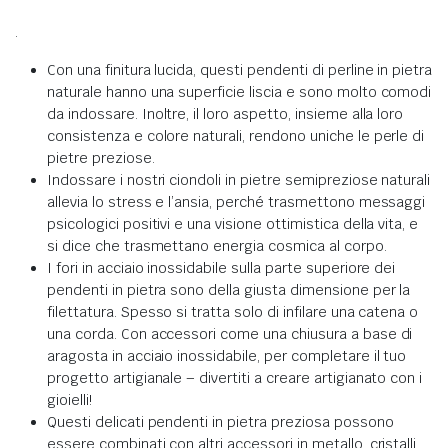
.
Con una finitura lucida, questi pendenti di perline in pietra
naturale hanno una superficie liscia e sono molto comodi
da indossare.
Inoltre, il loro aspetto, insieme alla loro
consistenza e colore naturali, rendono uniche le perle di
pietre preziose
.
Indossare i nostri ciondoli in pietre semipreziose naturali
allevia lo stress e l’ansia,
perché
trasmettono messaggi
psicologici positivi e una visione ottimistica della vita, e
si dice che trasmettano energia cosmica al corpo
.
I fori in acciaio inossidabile sulla parte superiore dei
pendenti in pietra sono della giusta dimensione per la
filettatura.
Spesso si tratta solo di infilare una catena o
una corda.
Con accessori come una chiusura a base di
aragosta in acciaio inossidabile, per completare il tuo
progetto artigianale – divertiti a creare artigianato con i
gioielli!
Questi delicati pendenti in pietra preziosa possono
essere combinati con altri accessori in metallo, cristalli,