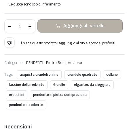
Le quote sono solo di riferimento.
Ciondolo
Aggiungi al carrello
in
pietra
rodonite
avvolto
Ti piace questo prodotto? Aggiungilo al tuo elenco dei preferiti.
filo
di
rame
quantità
,
Categories:
PENDENTI
Pietre Semipreziose
Tags:
acquista ciondoli online
ciondolo quadrato
collane
fascino della rodonite
Gioiello
olgantes da sfoggiare
orecchini
pendente in pietra semipreziosa
pendente in rodonite
Recensioni